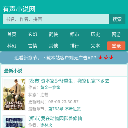
有声小说网
搜索
首页
玄幻
武侠
都市
历史
网游
科幻
言情
其他
排行
完本
登录
↓↓↓
追看新章节，下载本站客户端无广告APP
最新小说
[都市]资本家少爷重生，搬空仇家下乡去
作者：
黄金一箩筐
状态：连载
更新时间：08-09 23:30:57
最新章节：
第763章 不断进货
[都市]我在动物园御兽修仙
作者：
徐林火