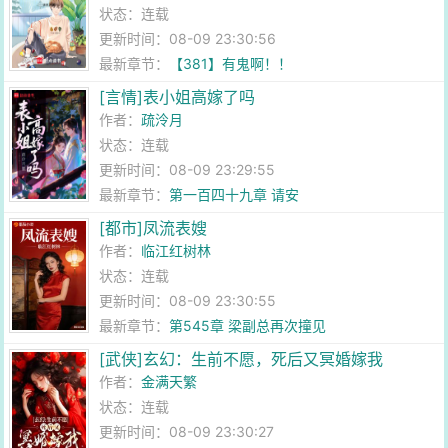
状态：连载
更新时间：08-09 23:30:56
最新章节：
【381】有鬼啊！！
[言情]表小姐高嫁了吗
作者：
疏泠月
状态：连载
更新时间：08-09 23:29:55
最新章节：
第一百四十九章 请安
[都市]凤流表嫂
作者：
临江红树林
状态：连载
更新时间：08-09 23:30:55
最新章节：
第545章 梁副总再次撞见
[武侠]玄幻：生前不愿，死后又冥婚嫁我
作者：
金满天繁
状态：连载
更新时间：08-09 23:30:27