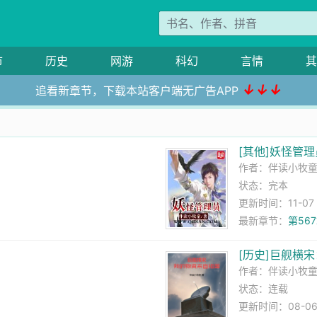
市
历史
网游
科幻
言情
其
↓↓↓
追看新章节，下载本站客户端无广告APP
[其他]妖怪管理
作者：
伴读小牧
状态：完本
更新时间：11-07 1
最新章节：
第56
[历史]巨舰横
作者：
伴读小牧
状态：连载
更新时间：08-06 1