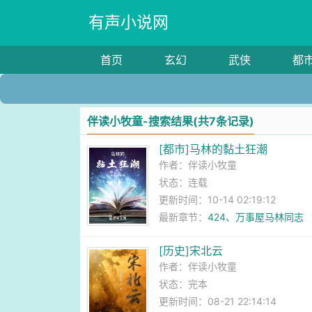
有声小说网
首页
玄幻
武侠
都
伴读小牧童-搜索结果(共7条记录)
[都市]马林的黏土狂潮
作者：
伴读小牧童
状态：连载
更新时间：10-14 02:19:12
最新章节：
424、万事屋马林同志
[历史]宋北云
作者：
伴读小牧童
状态：完本
更新时间：08-21 22:14:14