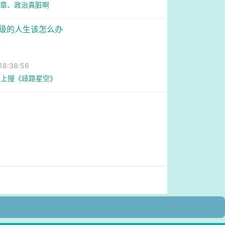
3章、政治真脏啊
满级的人生该怎么办
童
8:38:56
已上搜《歧路星空》