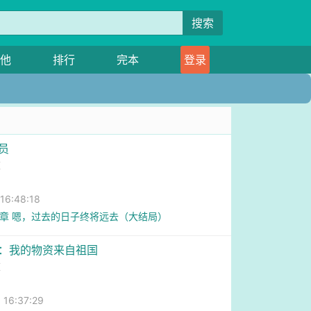
搜索
他
排行
完本
登录
员
童
6:48:18
7章 嗯，过去的日子终将远去（大结局）
宋：我的物资来自祖国
童
6:37:29