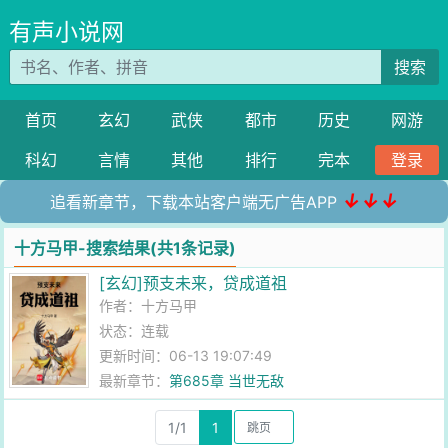
有声小说网
搜索
首页
玄幻
武侠
都市
历史
网游
科幻
言情
其他
排行
完本
登录
↓↓↓
追看新章节，下载本站客户端无广告APP
十方马甲-搜索结果(共1条记录)
[玄幻]预支未来，贷成道祖
作者：
十方马甲
状态：连载
更新时间：06-13 19:07:49
最新章节：
第685章 当世无敌
1/1
1