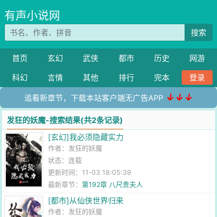
有声小说网
搜索
首页
玄幻
武侠
都市
历史
网游
科幻
言情
其他
排行
完本
登录
↓↓↓
追看新章节，下载本站客户端无广告APP
发狂的妖魔-搜索结果(共2条记录)
[玄幻]我必须隐藏实力
作者：
发狂的妖魔
状态：连载
更新时间：11-03 18:05:39
最新章节：
第192章 八尺贵夫人
[都市]从仙侠世界归来
作者：
发狂的妖魔