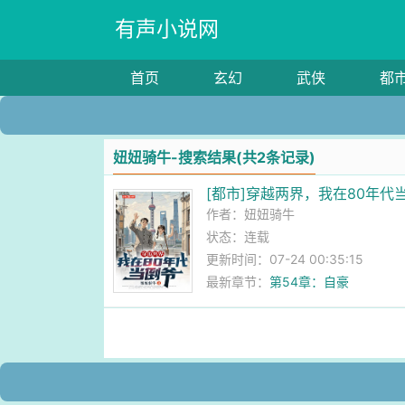
有声小说网
首页
玄幻
武侠
都
妞妞骑牛-搜索结果(共2条记录)
[都市]穿越两界，我在80年代
作者：
妞妞骑牛
状态：连载
更新时间：07-24 00:35:15
最新章节：
第54章：自豪