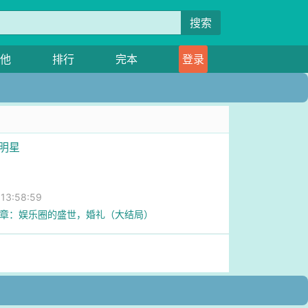
搜索
他
排行
完本
登录
做明星
3:58:59
0章：娱乐圈的盛世，婚礼（大结局）