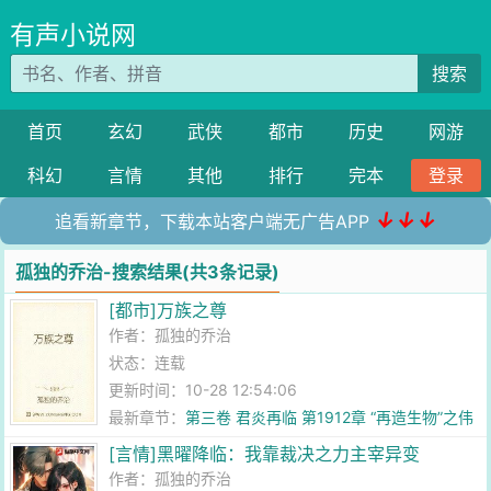
有声小说网
搜索
首页
玄幻
武侠
都市
历史
网游
科幻
言情
其他
排行
完本
登录
↓↓↓
追看新章节，下载本站客户端无广告APP
孤独的乔治-搜索结果(共3条记录)
[都市]万族之尊
作者：
孤独的乔治
状态：连载
更新时间：10-28 12:54:06
最新章节：
第三卷 君炎再临 第1912章 “再造生物”之伟
力！
[言情]黑曜降临：我靠裁决之力主宰异变
作者：
孤独的乔治