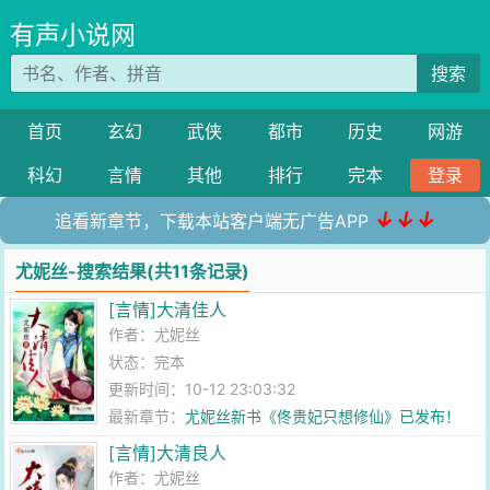
有声小说网
搜索
首页
玄幻
武侠
都市
历史
网游
科幻
言情
其他
排行
完本
登录
↓↓↓
追看新章节，下载本站客户端无广告APP
尤妮丝-搜索结果(共11条记录)
[言情]大清佳人
作者：
尤妮丝
状态：完本
更新时间：10-12 23:03:32
最新章节：
尤妮丝新书《佟贵妃只想修仙》已发布！
[言情]大清良人
作者：
尤妮丝