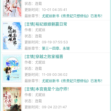
状态：连载
更新时间：10-01 04:35:41
最新章节：
尤妮丝新书《佟贵妃只想修仙》已发布！
[言情]裕妃娘娘躺赢日常
作者：
尤妮丝
状态：连载
更新时间：09-19 07:55:53
最新章节：
第三一四章、永瑚
[言情]穿越之败家福晋
作者：
尤妮丝
状态：连载
更新时间：11-09 00:36:02
最新章节：
尤妮丝新书《佟贵妃只想修仙》已发布！
[言情]本宫竟是个治疗师！
作者：
尤妮丝
状态：连载
更新时间：09-24 22:21:47