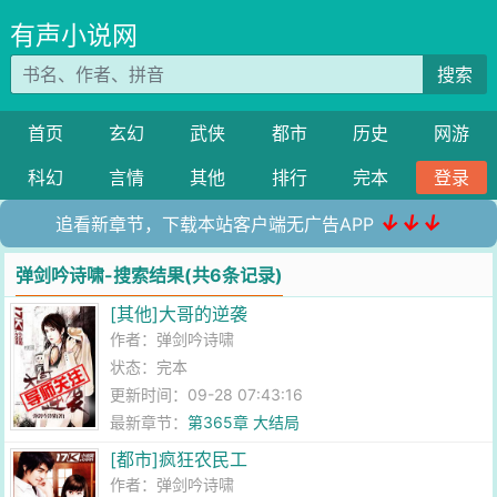
有声小说网
搜索
首页
玄幻
武侠
都市
历史
网游
科幻
言情
其他
排行
完本
登录
↓↓↓
追看新章节，下载本站客户端无广告APP
弹剑吟诗啸-搜索结果(共6条记录)
[其他]大哥的逆袭
作者：
弹剑吟诗啸
状态：完本
更新时间：09-28 07:43:16
最新章节：
第365章 大结局
[都市]疯狂农民工
作者：
弹剑吟诗啸