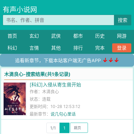
有声小说网
搜索
首页
玄幻
武侠
都市
历史
网游
科幻
言情
其他
排行
完本
登录
↓↓↓
追看新章节，下载本站客户端无广告APP
木滴良心-搜索结果(共1条记录)
[科幻]入侵从寄生兽开始
作者：
木滴良心
状态：连载
更新时间：10-28 12:53:12
最新章节：
说几句心里话
1/1
1