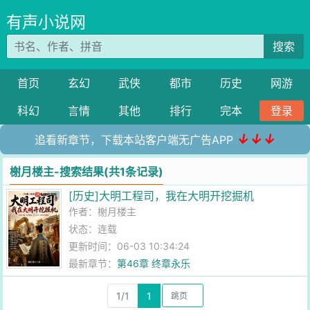
有声小说网
搜索
首页
玄幻
武侠
都市
历史
网游
科幻
言情
其他
排行
完本
登录
↓↓↓
追看新章节，下载本站客户端无广告APP
榭月楼主-搜索结果(共1条记录)
[历史]大明工程司，我在大明开挖掘机
作者：
榭月楼主
状态：连载
更新时间：06-03 10:34:24
最新章节：
第46章 终章永乐
1/1
1