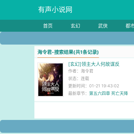
有声小说网
首页
玄幻
武侠
都
海令君-搜索结果(共1条记录)
[玄幻]领主大人何故谋反
作者：
海令君
状态：连载
更新时间：01-21 19:43:02
最新章节：
第五六四章 死亡天降