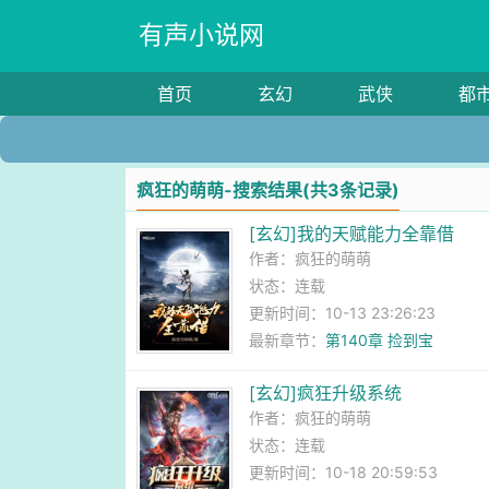
有声小说网
首页
玄幻
武侠
都
疯狂的萌萌-搜索结果(共3条记录)
[玄幻]我的天赋能力全靠借
作者：
疯狂的萌萌
状态：连载
更新时间：10-13 23:26:23
最新章节：
第140章 捡到宝
[玄幻]疯狂升级系统
作者：
疯狂的萌萌
状态：连载
更新时间：10-18 20:59:53