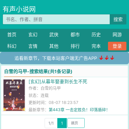
有声小说网
搜索
首页
玄幻
武侠
都市
历史
网游
科幻
言情
其他
排行
完本
登录
↓↓↓
追看新章节，下载本站客户端无广告APP
白雪的马甲-搜索结果(共1条记录)
[玄幻]从暮年娶妻到长生不死
作者：
白雪的马甲
状态：连载
更新时间：08-07 18:23:57
最新章节：
第443章 一击定胜负！印落盾碎！
1/1
1