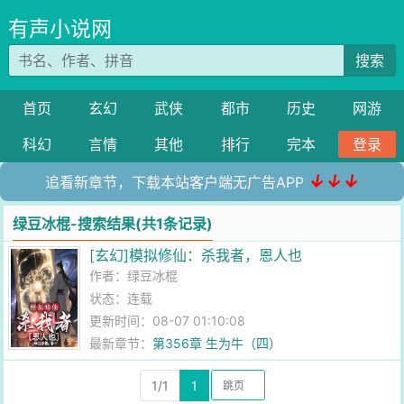
有声小说网
搜索
首页
玄幻
武侠
都市
历史
网游
科幻
言情
其他
排行
完本
登录
↓↓↓
追看新章节，下载本站客户端无广告APP
绿豆冰棍-搜索结果(共1条记录)
[玄幻]模拟修仙：杀我者，恩人也
作者：
绿豆冰棍
状态：连载
更新时间：08-07 01:10:08
最新章节：
第356章 生为牛（四）
1/1
1