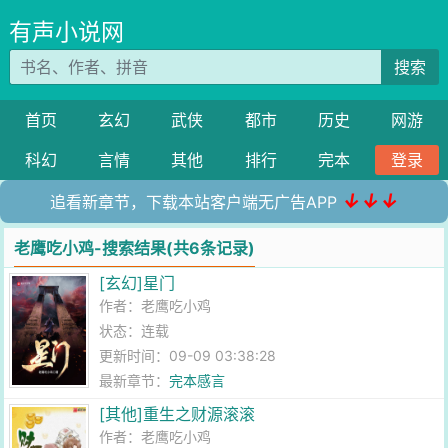
有声小说网
搜索
首页
玄幻
武侠
都市
历史
网游
科幻
言情
其他
排行
完本
登录
↓↓↓
追看新章节，下载本站客户端无广告APP
老鹰吃小鸡-搜索结果(共6条记录)
[玄幻]星门
作者：
老鹰吃小鸡
状态：连载
更新时间：09-09 03:38:28
最新章节：
完本感言
[其他]重生之财源滚滚
作者：
老鹰吃小鸡