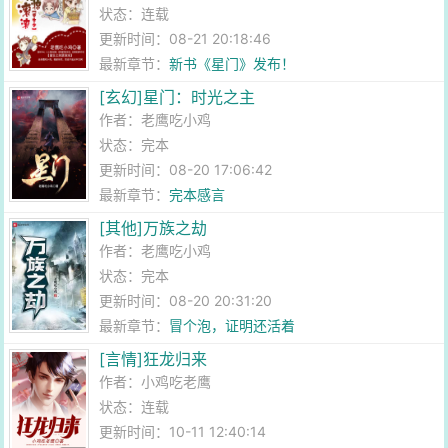
状态：连载
更新时间：08-21 20:18:46
最新章节：
新书《星门》发布！
[玄幻]星门：时光之主
作者：
老鹰吃小鸡
状态：完本
更新时间：08-20 17:06:42
最新章节：
完本感言
[其他]万族之劫
作者：
老鹰吃小鸡
状态：完本
更新时间：08-20 20:31:20
最新章节：
冒个泡，证明还活着
[言情]狂龙归来
作者：
小鸡吃老鹰
状态：连载
更新时间：10-11 12:40:14