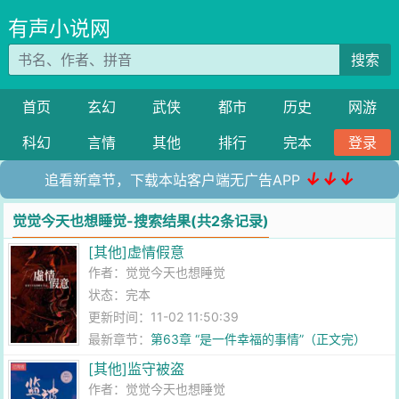
有声小说网
搜索
首页
玄幻
武侠
都市
历史
网游
科幻
言情
其他
排行
完本
登录
↓↓↓
追看新章节，下载本站客户端无广告APP
觉觉今天也想睡觉-搜索结果(共2条记录)
[其他]虚情假意
作者：
觉觉今天也想睡觉
状态：完本
更新时间：11-02 11:50:39
最新章节：
第63章 “是一件幸福的事情”（正文完）
[其他]监守被盗
作者：
觉觉今天也想睡觉