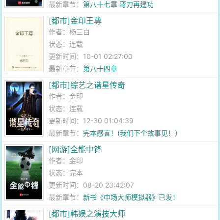
最新章节：
第八十七章 弯刀再建功
[都市]金印王尊
作者：
杨三白
状态：连载
更新时间：10-01 02:27:00
最新章节：
第八十四章
[都市]综艺之谐星传奇
作者：
金印
状态：连载
更新时间：12-30 01:04:39
最新章节：
完本感言！(我们下个故事见！）
[网游]全能中锋
作者：
金印
状态：完本
更新时间：08-20 23:42:07
最新章节：
新书《中场大师模拟器》已发！
[都市]韩娱之演技大师