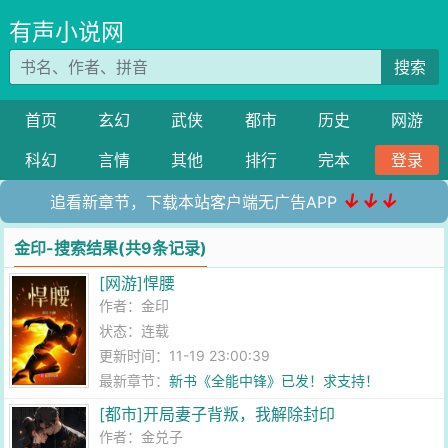
有声小说网
搜索
首页
玄幻
武侠
都市
历史
网游
科幻
言情
其他
排行
完本
登录
↓↓↓
追看新章节，下载本站客户端无广告APP
金印-搜索结果(共9条记录)
[网游]悍腰
作者：
金印
状态：连载
更新时间：11-19 23:00:39
最新章节：
新书《全能中锋》已发！求支持！
[都市]开局妻子背叛，我解除封印
作者：
金兑子