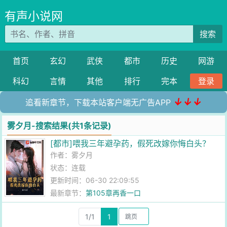
有声小说网
搜索
首页
玄幻
武侠
都市
历史
网游
科幻
言情
其他
排行
完本
登录
↓↓↓
追看新章节，下载本站客户端无广告APP
雾夕月-搜索结果(共1条记录)
[都市]喂我三年避孕药，假死改嫁你悔白头？
作者：
雾夕月
状态：连载
更新时间：06-30 22:09:55
最新章节：
第105章再香一口
1/1
1