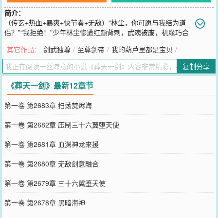
简介：
（传玄+热血+暴爽+快节奏+无敌）“林尘，你可愿与我结为道
侣？”“我拒绝！”少年林尘惨遭红颜背刺，武魂被废，机缘巧合
之下开启神秘小塔，进入塔内世界，结识绝美女帝！却没想到女帝凶
其它作品：
剑武独尊
/
至尊剑帝
/
我的葫芦里都是宝贝
/
猛，予取予求，林尘被迫沦为炉鼎！绝望之际，林尘觉醒至尊神龙武
魂，收获绝世神剑，从此逆天改命，剑武双修，万界独尊！一剑在
复制分享
手，任你漫天仙魔，我自一剑斩之！原书名《剑武独尊》
您要是觉得《
葬天一剑
》还不错的话请不要忘记向您QQ群和微博微信
《葬天一剑》最新12章节
里的朋友推荐哦！
第一卷 第2683章 扫荡焚烬海
第一卷 第2682章 压制三十六翼堕天使
第一卷 第2681章 血渊神龙来援
第一卷 第2680章 无敌剑意融合
第一卷 第2679章 三十六翼堕天使
第一卷 第2678章 黑暗海神