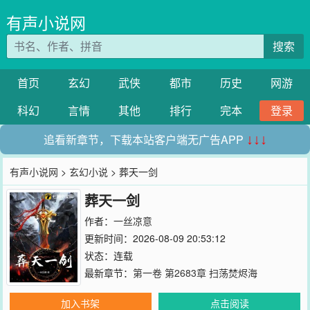
有声小说网
搜索
首页
玄幻
武侠
都市
历史
网游
科幻
言情
其他
排行
完本
登录
追看新章节，下载本站客户端无广告APP
↓↓↓
有声小说网
>
玄幻小说
> 葬天一剑
葬天一剑
作者：
一丝凉意
更新时间：2026-08-09 20:53:12
状态：连载
最新章节：
第一卷 第2683章 扫荡焚烬海
加入书架
点击阅读