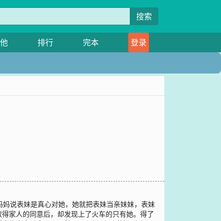
搜索
他
排行
完本
登录
，妈妈说表妹是真心对她，她就把表妹当亲妹妹，表妹
取得家人的同意后，却发现上了火车的只有她。得了