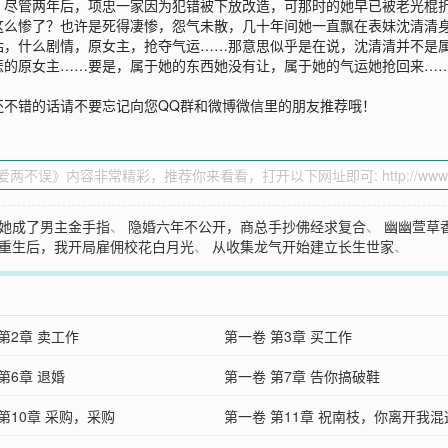
。尽管两年后，项忠一家因为犯错被下放改造，可那时的她早已被老光棍
这么惨了？也许是死得凄惨，怨气未散，几十年间她一直飘在表妹沈清清
咕，什么剧情，原女主，抢夺气运……那意思似乎是在说，沈清清并不是
悲的原女主……要是，属于她的东西她没有让，属于她的气运她抢回来…
还不错的话请不要忘记向您QQ群和微博微信里的朋友推荐哦！
她成了男主金手指
、
隐婚六年不公开，商总手抄佛经求复合
、
幽幽萱草
重生后，我开局雇佣校花白月光
、
从收集龙气开始建立长生世家
、
第2章 卖工作
第一卷 第3章 买工作
第6章 退婚
第一卷 第7章 告你搞破鞋
第10章 采购，采购
第一卷 第11章 祝南枝，你离开我混