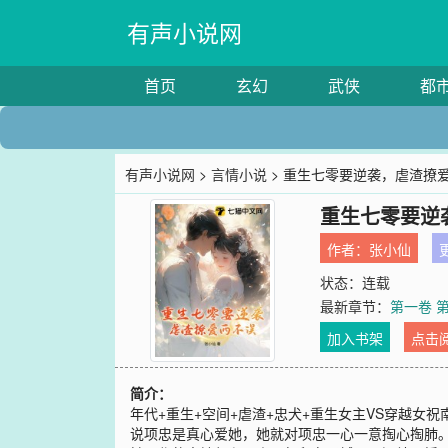
有声小说网
首页
玄幻
武侠
都
有声小说网
>
言情小说
> 重生七零要逆袭，虐渣撩
重生七零要逆
作者：
张小仙
更
状态：连载
最新章节：
第一卷 第
加入书架
点击
简介：
年代+重生+空间+虐渣+忠犬+重生女主VS穿越
说项忠是真心爱她，她就对项忠一心一意掏心掏肺