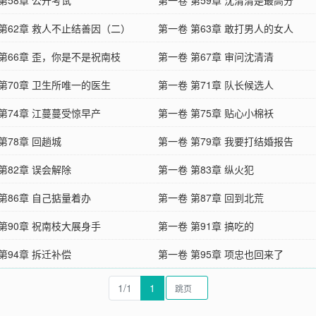
第58章 公开考试
第一卷 第59章 沈清清是最高分
 第62章 救人不止结善因（二）
第一卷 第63章 敢打男人的女人
 第66章 歪，你是不是祝南枝
第一卷 第67章 审问沈清清
第70章 卫生所唯一的医生
第一卷 第71章 队长候选人
第74章 江蔓蔓受惊早产
第一卷 第75章 贴心小棉袄
第78章 回趟城
第一卷 第79章 我要打结婚报告
第82章 误会解除
第一卷 第83章 纵火犯
第86章 自己掂量着办
第一卷 第87章 回到北荒
第90章 祝南枝大展身手
第一卷 第91章 搞吃的
第94章 拆迁补偿
第一卷 第95章 项忠也回来了
1/1
1