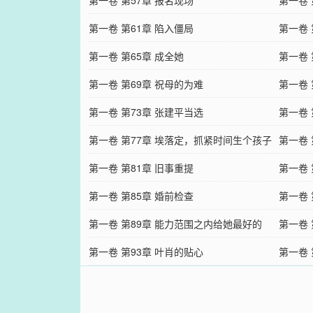
第一卷 第57章 报名现场
第一卷 
第一卷 第61章 陷入僵局
第一卷
第一卷 第65章 成全她
第一卷
第一卷 第69章 祝母的为难
第一卷 
第一卷 第73章 张建平当选
第一卷 
第一卷 第77章 埃落定，抓紧时间生个孩子
第一卷 
第一卷 第81章 旧事重提
第一卷 
第一卷 第85章 婚前检查
第一卷 
第一卷 第89章 能力范围之内给她最好的
第一卷 
第一卷 第93章 叶肖的贴心
第一卷 