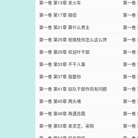
第一卷 第13章 坐火车
第一卷 
第一卷 第17章 赔偿
第一卷 
第一卷 第21章 算什么男主
第一卷 
第一卷 第25章 祝南枝你怎么这么馋
第一卷 
第一卷 第29章 欢迎叶干部
第一卷 
第一卷 第33章 不干人事
第一卷 
第一卷 第37章 我娶你
第一卷 
第一卷 第41章 驻队干部作风有问题
第一卷 
第一卷 第45章 两头堵
第一卷 
第一卷 第49章 再遇苏霞
第一卷 
第一卷 第53章 卖灵芝，采购
第一卷 