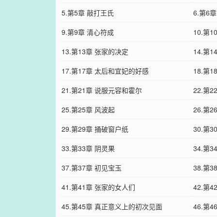
5.第5章 敲打王氏
6.第6
9.第9章 清心符成
10.第
13.第13章 张家的决定
14.第
17.第17章 太后和宜妃的好感
18.第
21.第21章 说服元容和霍尔
22.第
25.第25章 风波起
26.第
29.第29章 捅破窗户纸
30.第3
33.第33章 阴灵果
34.第
37.第37章 初见宝玉
38.第
41.第41章 张家的女人们
42.第
45.第45章 真正意义上的初次见面
46.第4