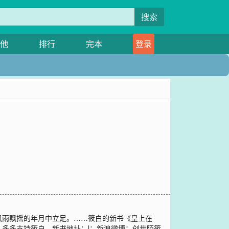
搜索
他
排行
完本
登录
风雨飘摇的年月中立足。……筱白的新书《皇上在
多多支持筱白。新书地址：l；新浪微博：创世陌筱