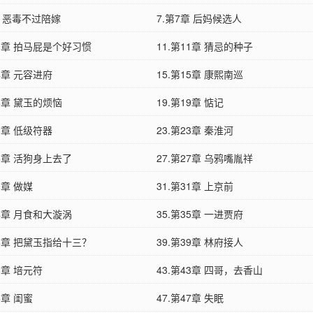
章 恶毒不过陪嫁
7.第7章 后妈候选人
10章 拍马屁是个好习惯
11.第11章 猜忌的种子
14章 元容进府
15.第15章 康熙南巡
18章 黛玉的烦恼
19.第19章 惦记
22章 低级符器
23.第23章 秦淮河
26章 活狗身上去了
27.第27章 乌鸦嘴胤祥
0章 做媒
31.第31章 上京前
34章 月食和大漩涡
35.第35章 一进贾府
38章 把黛玉指给十三？
39.第39章 林府接人
42章 培元符
43.第43章 四哥，去香山
6章 闺蜜
47.第47章 失眠