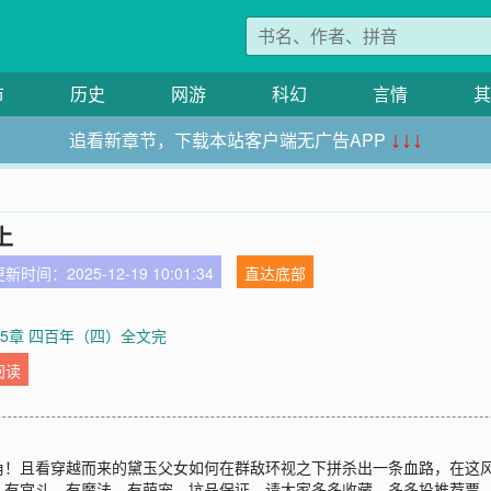
市
历史
网游
科幻
言情
其
追看新章节，下载本站客户端无广告APP
↓↓↓
上
新时间：2025-12-19 10:01:34
直达底部
625章 四百年（四）全文完
阅读
角！且看穿越而来的黛玉父女如何在群敌环视之下拼杀出一条血路，在这
，有宫斗，有魔法，有萌宠，坑品保证，请大家多多收藏，多多投推荐票，