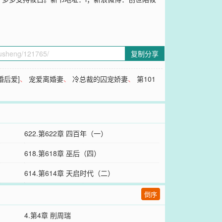
复制分享
婚后爱]
、
宠爱离婚妻
、
冷总裁的囚宠娇妻
、
第101
622.第622章 四百年（一）
618.第618章 巫后（四）
614.第614章 天启时代（二）
倒序
4.第4章 削周瑞