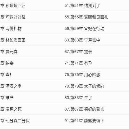
50章 孙嬷嬷回归
51.第51章 约期到了
54章 巧遇对对碰
55.第55章 赏赐和见面礼
58章 两份礼物
59.第59章 宜妃在行动
62章 林如海面圣
63.第63章 宁寿宫中
66章 贾元春
67.第67章 提亲
0章 纳妾
71.第71章 有孕
4章 查！
75.第75章 用心险恶
78章 满汉之争
79.第79章 太子的倾向
2章 难产
83.第83章 生了
86章 温宪之死
87.第87章 德妃的誓言
90章 七分真三分假
91.第91章 康熙要留下