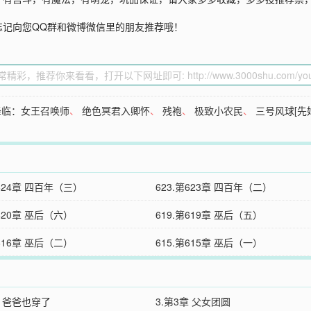
忘记向您QQ群和微博微信里的朋友推荐哦！
降临：女王召唤师
、
绝色冥君入卿怀
、
残袍
、
极致小农民
、
三号风球[先
第624章 四百年（三）
623.第623章 四百年（二）
第620章 巫后（六）
619.第619章 巫后（五）
第616章 巫后（二）
615.第615章 巫后（一）
章 爸爸也穿了
3.第3章 父女团圆