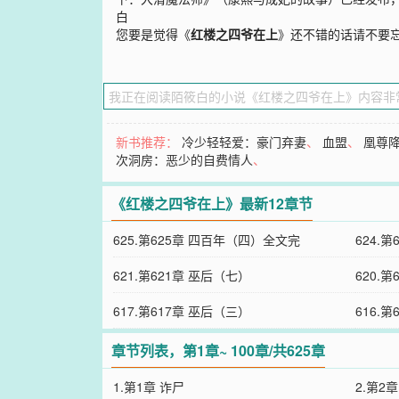
白
您要是觉得《
红楼之四爷在上
》还不错的话请不要
新书推荐：
冷少轻轻爱：豪门弃妻
、
血盟
、
凰尊
次洞房：恶少的自费情人
、
《红楼之四爷在上》最新12章节
625.第625章 四百年（四）全文完
624.
621.第621章 巫后（七）
620.
617.第617章 巫后（三）
616.
章节列表，第1章~ 100章/共625章
1.第1章 诈尸
2.第2