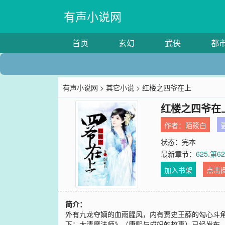
有声小说网
首页
玄幻
武侠
都
有声小说网
>
其它小说
> 红楼之四爷在上
红楼之四爷在
作者：
陌筱白
更
状态：完本
最新章节：
625.第
加入书架
点击
简介：
外有九龙夺嫡的血雨腥风，内有贾史王薛的勾心斗
下：大清魔法师》（康熙与成妃的故事）已经发布