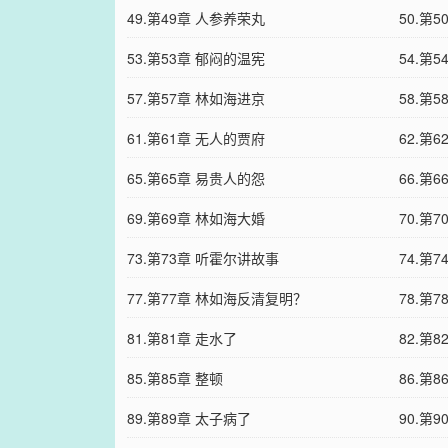
49.第49章 人参养荣丸
50.第
53.第53章 郁闷的温宪
54.第
57.第57章 林如海进京
58.第
61.第61章 无人的贾府
62.第
65.第65章 易贵人的怨
66.第
69.第69章 林如海大婚
70.第7
73.第73章 听霍尔讲故事
74.第7
77.第77章 林如海反清复明？
78.第
81.第81章 走水了
82.第8
85.第85章 整顿
86.第
89.第89章 太子病了
90.第