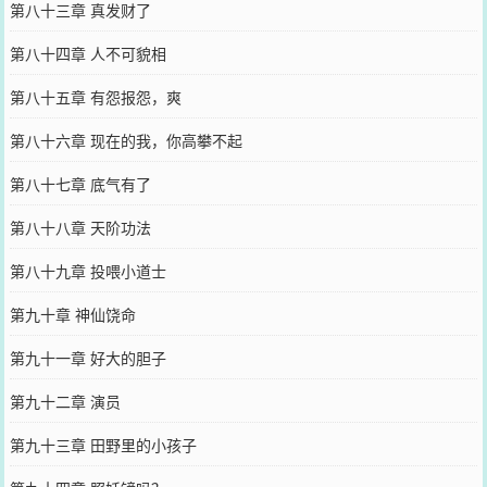
第八十三章 真发财了
第八十四章 人不可貌相
第八十五章 有怨报怨，爽
第八十六章 现在的我，你高攀不起
第八十七章 底气有了
第八十八章 天阶功法
第八十九章 投喂小道士
第九十章 神仙饶命
第九十一章 好大的胆子
第九十二章 演员
第九十三章 田野里的小孩子