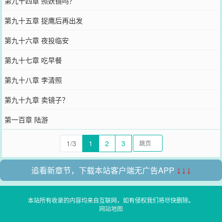
第九十四章 照妖镜吗？
第九十五章 捉鹰后再出发
第九十六章 夜投临安
第九十七章 吃早餐
第九十八章 李清照
第九十九章 卖镜子？
第一百章 陆游
1/3
1
2
3
追看新章节，下载本站客户端无广告APP
↓↓↓
本站所有收录的内容均来自互联网，如有侵权我们将尽快删除。
网站地图