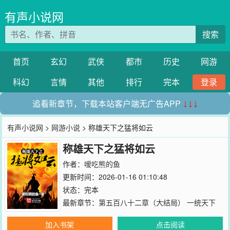
有声小说网
搜索
首页
玄幻
武侠
都市
历史
网游
科幻
言情
其他
排行
完本
登录
追看新章节，下载本站客户端无广告APP
↓↓↓
有声小说网
>
网游小说
> 称雄天下之猛将如云
称雄天下之猛将如云
作者：
嗳吃熊的鱼
更新时间：2026-01-16 01:10:48
状态：完本
最新章节：
第五百八十二章（大结局） 一统天下
加入书架
点击阅读