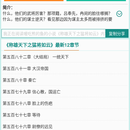
简介：
什么，他们的武将厉害？那项籍，吕奉先，冉闵的脸往哪搁？
什么，他们的谋士逆天？看见那边因为谋主太多而被排挤的要
去跳江的诸葛亮么！什么，他们的刺客无双？那是见过荆轲，专诸，
要离出手的人都死了！什么，他们的兵马精锐？我的先登死士，玄甲
复制分享
军，背嵬军吃干饭的啊！穿越到苍蓝大陆，这个武魂横行，智谋遮天
的时代，我要用我的双手打造出一片大大的天空，太阳所照，皆为我
《称雄天下之猛将如云》最新12章节
大汉帝国。
您要是觉得《
称雄天下之猛将如云
》还不错的话请不要忘记向您QQ群
第五百八十二章（大结局） 一统天下
和微博微信里的朋友推荐哦！
第五百八十一章 大汉帝国
第五百八十章 秦亡
第五百七十九章 信心散，国运亡
第五百七十八章 脸上的伤疤
第五百七十七章 等待
第五百七十六章 尉僚的远见