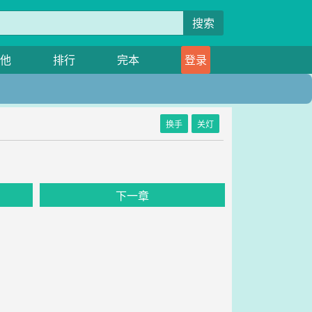
搜索
他
排行
完本
登录
换手
关灯
下一章