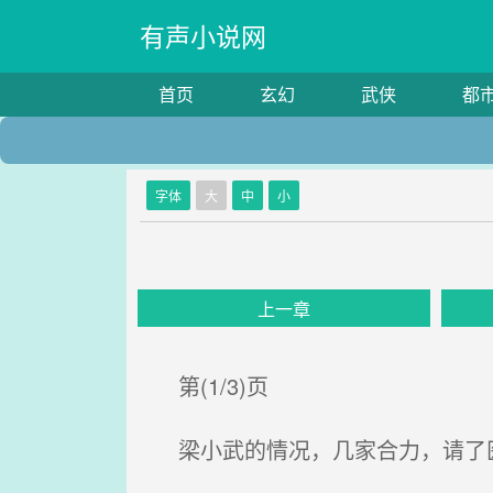
有声小说网
首页
玄幻
武侠
都
字体
大
中
小
上一章
第(1/3)页
梁小武的情况，几家合力，请了