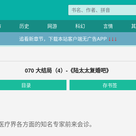
市
历史
网游
科幻
言情
其
追看新章节，下载本站客户端无广告APP
↓↓↓
070 大结局（4）-《陆太太复婚吧》
目录
存书签
医疗界各方面的知名专家前来会诊。