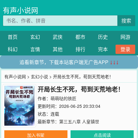
有声小说网
搜索
首页
玄幻
武侠
都市
历史
网游
科幻
言情
其他
排行
完本
登录
追看新章节，下载本站客户端无广告APP
↓↓↓
有声小说网
>
玄幻小说
> 开局长生不死，苟到天荒地老！
开局长生不死，苟到天荒地老！
作者：
萌萌哒的铁匠
更新时间：2026-06-25 20:33:04
状态：连载
最新章节：
第三五八章 人皇镇世
加入书架
点击阅读