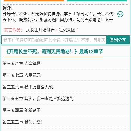
简介：
开局长生不死，却无法护持自身。李水生顿时明白，长生不代
表不死。既然会死，那就习遍世间万法，苟到天荒地老！五十
年前，指点的少年成为一代宗师。一千年前，养的大黑狗变成万妖之
其它作品：
从长生开始修行
/
进化天图
/
王。一万年前，种下的青竹成为盖世灵尊。十万年前，随身携带的酒
葫芦，成为先天灵宝。这是一个凡人，从医馆学徒开始，一步步走过
复制分享
沧海桑田，成为万仙之祖的故事。
您要是觉得《
开局长生不死，苟到天荒地老！
》还不错的话请不要忘
《开局长生不死，苟到天荒地老！》最新12章节
记向您QQ群和微博微信里的朋友推荐哦！
第三五八章 人皇镇世
第三五七章 人皇纪元
第三五六章 我于此世全无敌
第三五五章 其实，我一直是人族这边的
第三五四章 剑斩诸王
第三五三章 我为元婴！