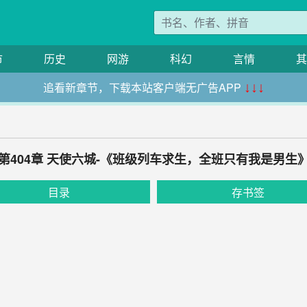
市
历史
网游
科幻
言情
其
追看新章节，下载本站客户端无广告APP
↓↓↓
第404章 天使六城-《班级列车求生，全班只有我是男生
目录
存书签