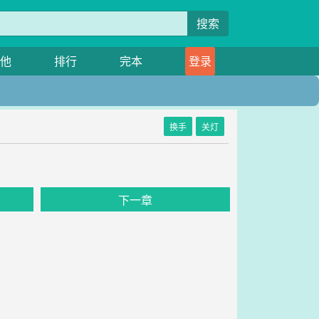
搜索
他
排行
完本
登录
换手
关灯
》
下一章