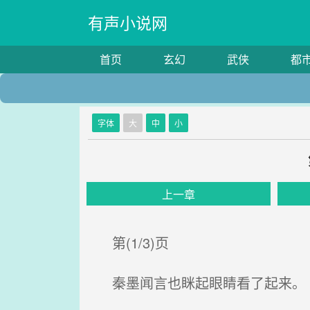
有声小说网
首页
玄幻
武侠
都
字体
大
中
小
上一章
第(1/3)页
秦墨闻言也眯起眼睛看了起来。