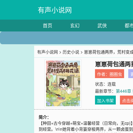
有声小说网
首页
玄幻
武侠
都
有声小说网
>
历史小说
> 崽崽荷包通两界，荒村变
崽崽荷包通两
作者：
圈圈虫
更
状态：连载
最新章节：
第446章
加入书架
点击
简介：
【种田+古今穿越+萌宝+温馨经营（日常向，无cp)
到经营。\n\n她背着小背篓穿梭两界，从一颗卤蛋