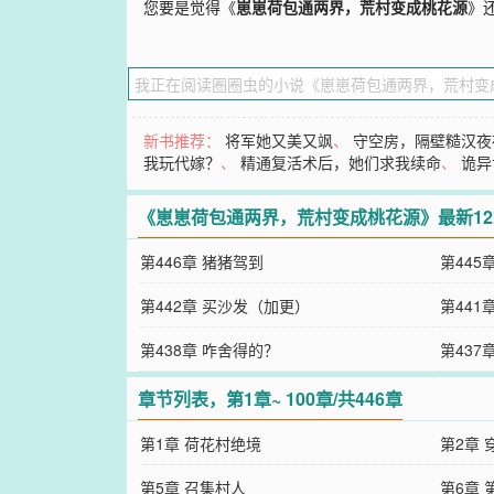
您要是觉得《
崽崽荷包通两界，荒村变成桃花源
》
新书推荐：
将军她又美又飒
、
守空房，隔壁糙汉夜
我玩代嫁？
、
精通复活术后，她们求我续命
、
诡异
《崽崽荷包通两界，荒村变成桃花源》最新1
第446章 猪猪驾到
第445
第442章 买沙发（加更）
第441
第438章 咋舍得的？
第437
章节列表，第1章~ 100章/共446章
第1章 荷花村绝境
第2章 
第5章 召集村人
第6章