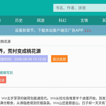
市
历史
网游
科幻
言情
其
追看新章节，下载本站客户端无广告APP
↓↓↓
成桃花源
界，荒村变成桃花源
新时间：2026-08-09 15:12:55
直达底部
 猪猪驾到
阅读
】\n\n五岁芽芽的破荷包能通现代。\n\n从捡垃圾堆里半个卤蛋开始，到
到满仓粮食，从濒临绝境到炊烟袅袅。\n\n山还是那座山，日子却一天天