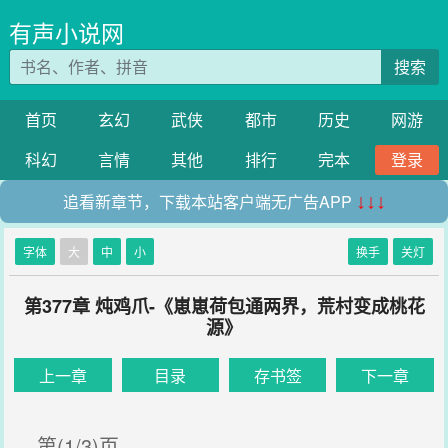
有声小说网
搜索
首页
玄幻
武侠
都市
历史
网游
科幻
言情
其他
排行
完本
登录
追看新章节，下载本站客户端无广告APP
↓↓↓
字体
大
中
小
换手
关灯
第377章 炖鸡爪-《崽崽荷包通两界，荒村变成桃花
源》
上一章
目录
存书签
下一章
第(1/3)页