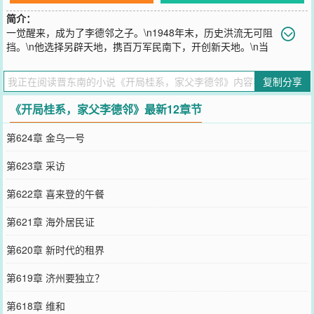
简介：
一觉醒来，成为了李德邻之子。\n1948年末，历史洪流无可阻
挡。\n他选择另辟天地，携百万军民南下，开创新天地。\n当
红旗漫卷大陆，他已在红河三角洲打下基业。\n这一次，他要在这片
三熟稻米的丰饶之地，创下一个偌大的基业。
复制分享
您要是觉得《
开局桂系，家父李德邻
》还不错的话请不要忘记向您QQ
群和微博微信里的朋友推荐哦！
《开局桂系，家父李德邻》最新12章节
第624章 金乌一号
第623章 采访
第622章 喜来登的午餐
第621章 海外居民证
第620章 新时代的租界
第619章 济州要独立？
第618章 维和