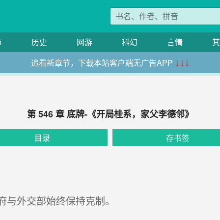
市
历史
网游
科幻
言情
其
追看新章节，下载本站客户端无广告APP
↓↓↓
第 546 章 底牌-《开局桂系，家父李德邻》
目录
存书签
府与外交部始终保持克制。