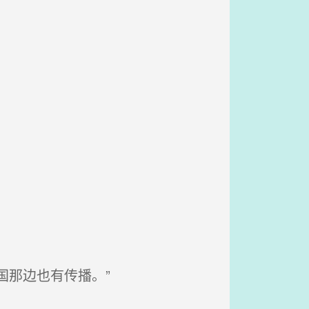
。
。
国那边也有传播。”