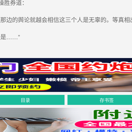
操胜券道：
那边的舆论就越会相信这三个人是无辜的。等真相
是……”
目录
存书签