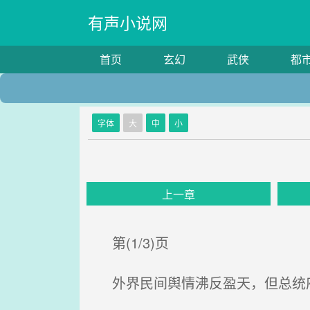
有声小说网
首页
玄幻
武侠
都
字体
大
中
小
上一章
第(1/3)页
外界民间舆情沸反盈天，但总统