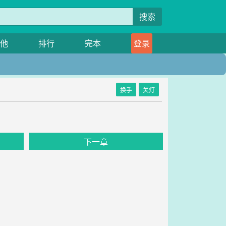
搜索
他
排行
完本
登录
换手
关灯
下一章