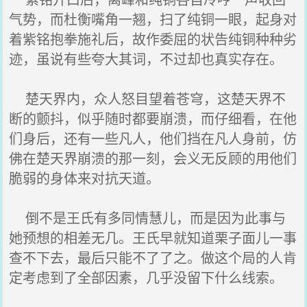
气势，而杜衡嘴角一翘，扫了纯铜一眼，起身对
着紫铭抱拳施礼后，故作委屈的状告纯铜种种劣
迹，虽说有些夸大其词，不过却也真实存在。
楚天界内，众人怒目望着苍穹，这楚天界不
断的颤抖，似乎随时都要崩溃，而仔细看，在他
们身后，还有一些凡人，他们挡在凡人身前，仿
佛在楚天界崩溃的那一刻，会义无反顾的用他们
脆弱的身体来对抗天道。
倒不是王氏有多同情慧儿，而是因为此事与
她预想的相差无几。王氏早就知道栗子面儿一事
查不下去，最后只能不了了之。做这个局的人肯
定考虑到了全部因素，几乎没留下什么线索。