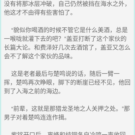
没有将那冰层冲破，自己仍然被挡在海水之外，
他这才不由得有些害怕了。
“貌似你喝酒的时候不管它是什么美酒，总是
一喉咙就灌下去的吧？”盖亚打断了这个家伙的
长篇大论。和费泽好几次去酒馆了，盖亚又怎么
会不了解这个家伙的品味。
这是老者最后与楚鸣说的话，随后一臂一
挥，楚鸣再次睁眼，脚下的断崖已经不见，他回
到了入海之前的海边。
“前辈，这就是那猎龙圣地之人关押之处。”那
男子对着楚鸣连连作揖。
紫铭开口后，离峰和纯铜各自冷哼一声收回