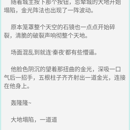
随着城主按下那个按钮，莣辇城的大地开始
塌陷，金光阵法也出现了一阵波动。
原本笼罩整个天空的石镜也一点点开始碎
裂，清脆的破裂声响彻整个天地。
场面混乱到就连‘秦夜’都有些懵逼。
他脸色阴沉的望着那扭曲的金光，深吸一口
气后一招手，五根柱子齐齐射出一道金光，连接
在他身上。
轰隆隆~
大地塌陷，一道道