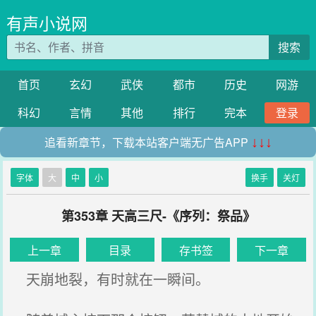
有声小说网
搜索
首页
玄幻
武侠
都市
历史
网游
科幻
言情
其他
排行
完本
登录
追看新章节，下载本站客户端无广告APP
↓↓↓
字体
大
中
小
换手
关灯
第353章 天高三尺-《序列：祭品》
上一章
目录
存书签
下一章
天崩地裂，有时就在一瞬间。