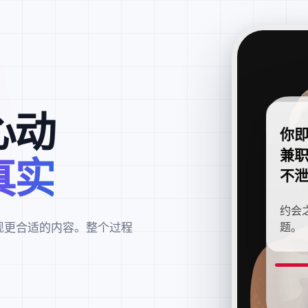
心动
你
兼
真实
不
约会
现更合适的内容。整个过程
题。