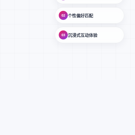
个性偏好匹配
02
沉浸式互动体验
03