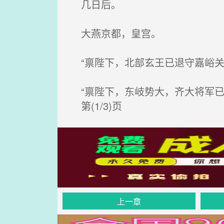
几日后。
大燕京都，皇宫。
“禀陛下，北部玄王已退守嘉峪关
“禀陛下，东岐势大，齐大将军已暂
第(1/3)页
上一章