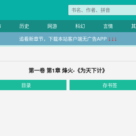
市
历史
网游
科幻
言情
其
追看新章节，下载本站客户端无广告APP
↓↓↓
第一卷 第1章 烽火-《为天下计》
目录
存书签