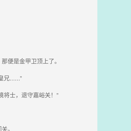
，那便是金甲卫顶上了。
....”
境将士，退守嘉峪关！”
门关。