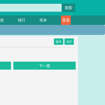
搜索
他
排行
完本
登录
换手
关灯
下一章