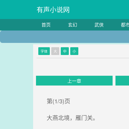
有声小说网
首页
玄幻
武侠
都
字体
大
中
小
上一章
第(1/3)页
大燕北境，雁门关。