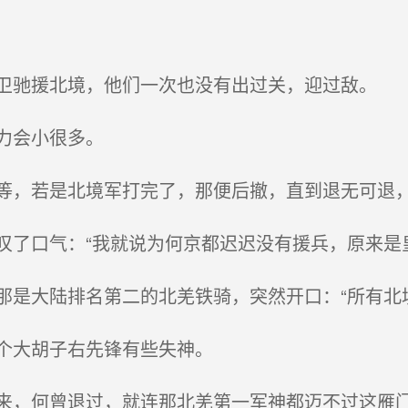
驰援北境，他们一次也没有出过关，迎过敌。
力会小很多。
，若是北境军打完了，那便后撤，直到退无可退
气：“我就说为何京都迟迟没有援兵，原来是皇兄..
是大陆排名第二的北羌铁骑，突然开口：“所有北
个大胡子右先锋有些失神。
，何曾退过，就连那北羌第一军神都迈不过这雁