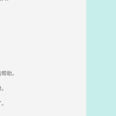
的帮助。
愤。
了。