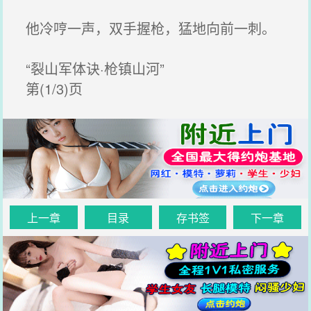
他冷哼一声，双手握枪，猛地向前一刺。
“裂山军体诀·枪镇山河”
第(1/3)页
上一章
目录
存书签
下一章