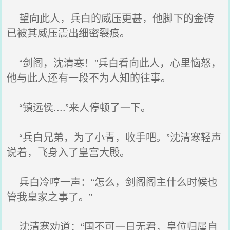
望向此人，兵白的威压更甚，他脚下的金砖
已被其威压震出细密裂痕。
“剑阁，沈清寒！”兵白看向此人，心里恼怒，
他与此人还有一段不为人知的往事。
“镇远侯....”来人停顿了一下。
“兵白兄弟，为了小青，收手吧。”沈清寒轻声
说着，飞身入了皇宫大殿。
兵白冷哼一声：“怎么，剑阁阁主什么时候也
管我皇家之事了。”
沈清寒劝道：“国不可一日无君，皇位归属自