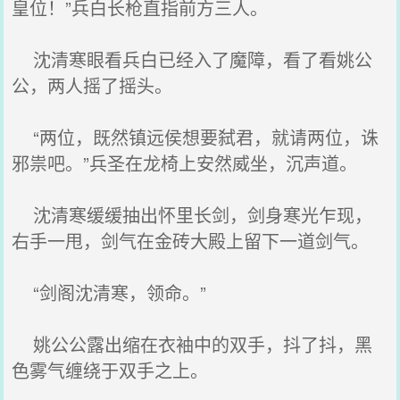
皇位！”兵白长枪直指前方三人。
沈清寒眼看兵白已经入了魔障，看了看姚公
公，两人摇了摇头。
“两位，既然镇远侯想要弑君，就请两位，诛
邪祟吧。”兵圣在龙椅上安然威坐，沉声道。
沈清寒缓缓抽出怀里长剑，剑身寒光乍现，
右手一甩，剑气在金砖大殿上留下一道剑气。
“剑阁沈清寒，领命。”
姚公公露出缩在衣袖中的双手，抖了抖，黑
色雾气缠绕于双手之上。