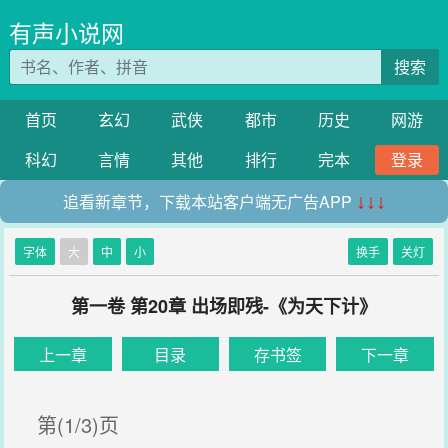
有声小说网
搜索
首页
玄幻
武侠
都市
历史
网游
科幻
言情
其他
排行
完本
登录
追看新章节，下载本站客户端无广告APP
↓↓↓
字体
大
中
小
换手
关灯
第一卷 第20章 出场即残-《为天下计》
上一章
目录
存书签
下一章
第(1/3)页