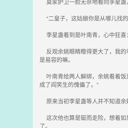
莫家护卫一脸无奈地看向李星盏，李
“二皇子，这姑娘你是从哪儿找的
李星盏看到是叶南青，心中狂喜：
反观余姚眼睛瞪得更大了，我的乖
是易容的嘛。
叶南青给两人解绑，余姚看着饭菜
成了阎笑生的傀儡了。”
原来当初李星盏等人并不知道余姚
这次他也算是铤而走险，想着如果
了。