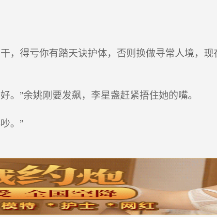
干，得亏你有踏天诀护体，否则换做寻常人境，现
好。”余姚刚要发飙，李星盏赶紧捂住她的嘴。
吵。”