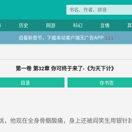
市
历史
网游
科幻
言情
其
追看新章节，下载本站客户端无广告APP
↓↓↓
第一卷 第32章 你可终于来了-《为天下计》
目录
存书签
，他现在全身骨骼酸痛，身上还被阎笑生用银针