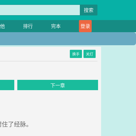
搜索
他
排行
完本
登录
换手
关灯
下一章
封住了经脉。