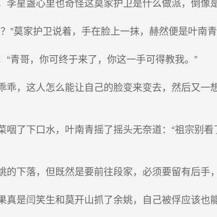
星盏心里也奇怪这莫家护卫是什么做派，倒像是...
？”莫家护卫说着，手在脸上一抹，赫然便是叶南青
“青哥，你可终于来了，你这一手可得教我。”
乖，这人怎么能让自己的脸变来变去，然后又一想
咽了下口水，叶南青摇了摇头无奈道：“祖宗别看
的下落，但既然是要前往段家，必须要留有后手，
真是闫笑生和莫开山抓了余姚，自己被俘应该也能