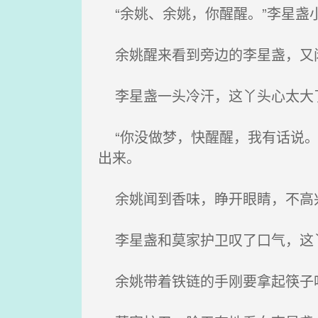
“余姚、余姚，你醒醒。”李星盏
余姚醒来看到旁边的李星盏，又闭
李星盏一头冷汗，这丫头心太大了
“你没做梦，快醒醒，我有话说。
出来。
余姚闻到香味，睁开眼睛，不高兴
李星盏和莫家护卫叹了口气，这
余姚带着铁链的手刚要拿起筷子吃