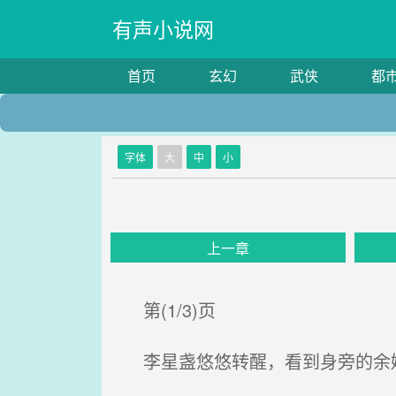
有声小说网
首页
玄幻
武侠
都
字体
大
中
小
上一章
第(1/3)页
李星盏悠悠转醒，看到身旁的余姚