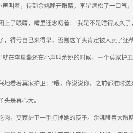
小声叫着，待到余姚睁开眼睛，李星盏松了一口气
上了眼睛，嘴里还念叨着：“我是不是睡得太久了
，得亏自己来得早，否则这丫头肯定被人卖了还
”就在李星盏还在小声叫余姚的时候，一个莫家护
地看着莫家护卫：“喂，你说说你，之前都准时送
丫头是真心大。
肉，莫家护卫一手打掉她的筷子。余姚瞪着大眼睛