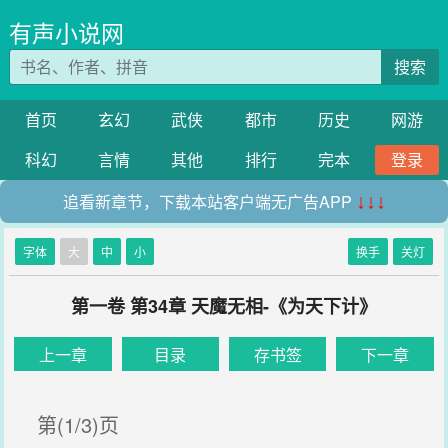
有声小说网
搜索
首页
玄幻
武侠
都市
历史
网游
科幻
言情
其他
排行
完本
登录
追看新章节，下载本站客户端无广告APP
↓↓↓
字体
大
中
小
换手
关灯
第一卷 第34章 天魔无相-《为天下计》
上一章
目录
存书签
下一章
第(1/3)页