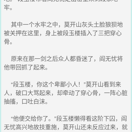
牢。
其中一个水牢之中，莫开山灰头土脸狼狈地
被关押在这里，身上被段玉楼插入了三把穿心
骨。
原来在那一剑之后众人都昏迷了，阎无忧将
他带回抓了起来。
“段玉楼，你这个卑鄙小人！”莫开山看到来
人，破口大骂起来，却牵动了穿心骨，一阵心脏
抽搐，口吐白沫。
“他便交给你了。”段玉楼懒得看这阶下囚，阎
无忧高兴地故技重施，莫开山还未反应过来，就