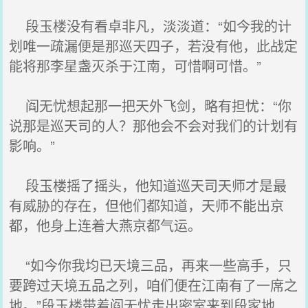
段玉楼没有看卓非凡，淡淡道：“如今我的计
划唯一疏漏便是那巡天四子，若没有他，此战定
能将那李星盏灭杀于江南，可惜啊可惜。”
阎无忧想起那一把天外飞剑，略有担忧：“你
说那是巡天司的人？那他会不会对我们的计划有
影响。”
段玉楼摇了摇头，他知道巡天司天师才是最
有威胁的存在，但他们都知道，天师不能出京
都，他身上连着大燕京都气运。
“如今你我均已天境三品，再来一些高手，只
要跨过天境五品之列，咱们便在江南有了一席之
地。”段玉楼带着阎无忧走出密室来到段家地