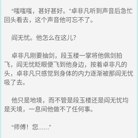
“嗤嗤嗤，甚好甚好。”卓非凡听到声音后急忙
回头看去，这个声音他可忘不了。
阎无忧。他怎么在这儿？
卓非凡刚要抽剑，段玉楼一掌将他佩剑拍
飞，阎无忧眨眼便飞到他身边，按着卓非凡的
头，卓非凡只感觉到身体的内力逐渐被那阎无忧
吸了去。
他只是地境，而不管是段玉楼还是阎无忧均
是天境，一息间他做不了任何事。
“师傅！您......”