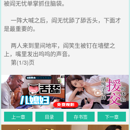
被阎无忧单掌抓住脑袋。
一阵大喊之后，阎无忧舔了舔舌头，下面才
是最重要的。
两人来到里间地牢，阎笑生被钉在墙壁之
上，嘴里发出呜呜的声音。
第(1/3)页
上一章
目录
存书签
下一章