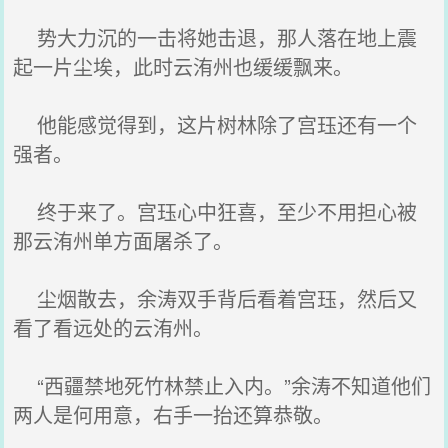
势大力沉的一击将她击退，那人落在地上震
起一片尘埃，此时云洧州也缓缓飘来。
他能感觉得到，这片树林除了宫珏还有一个
强者。
终于来了。宫珏心中狂喜，至少不用担心被
那云洧州单方面屠杀了。
尘烟散去，余涛双手背后看着宫珏，然后又
看了看远处的云洧州。
“西疆禁地死竹林禁止入内。”余涛不知道他们
两人是何用意，右手一抬还算恭敬。