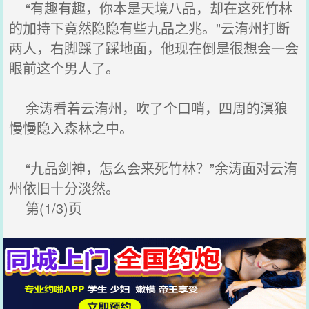
“有趣有趣，你本是天境八品，却在这死竹林
的加持下竟然隐隐有些九品之兆。”云洧州打断
两人，右脚踩了踩地面，他现在倒是很想会一会
眼前这个男人了。
余涛看着云洧州，吹了个口哨，四周的溟狼
慢慢隐入森林之中。
“九品剑神，怎么会来死竹林？”余涛面对云洧
州依旧十分淡然。
第(1/3)页