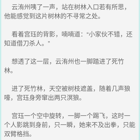
云洧州咦了一声，站在树林入口若有所思，
他能感觉到这片树林的不寻常之处。
看着宫珏的背影，喃喃道：“小家伙不错，还
知道借刀杀人。”
想透了这一层，云洧州也一脚踏进了死竹
林。
进了死竹林，天空被树枝遮盖，随着几声狼
嚎，宫珏身旁窜出两只溟狼。
宫珏一个空中旋转，一脚一个踢飞，这时一
个人影跳到身前，只一瞬，她来不及出拳，只能
双臂格挡。