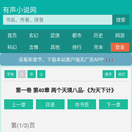
有声小说网
搜索
首页
玄幻
武侠
都市
历史
网游
科幻
言情
其他
排行
完本
登录
追看新章节，下载本站客户端无广告APP
↓↓↓
字体
大
中
小
换手
关灯
第一卷 第40章 两个天境八品-《为天下计》
上一章
目录
存书签
下一章
第(1/3)页