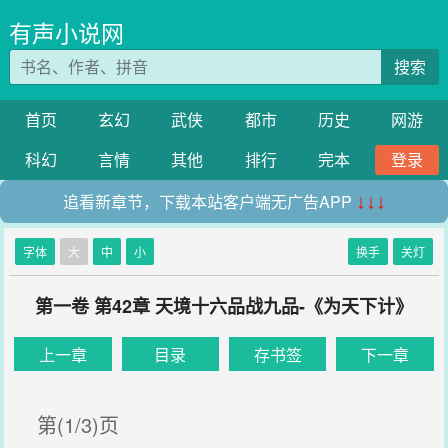
有声小说网
搜索
首页
玄幻
武侠
都市
历史
网游
科幻
言情
其他
排行
完本
登录
追看新章节，下载本站客户端无广告APP
↓↓↓
字体
大
中
小
换手
关灯
第一卷 第42章 天境十六品战九品-《为天下计》
上一章
目录
存书签
下一章
第(1/3)页