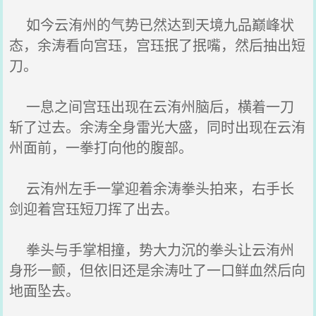
如今云洧州的气势已然达到天境九品巅峰状
态，余涛看向宫珏，宫珏抿了抿嘴，然后抽出短
刀。
一息之间宫珏出现在云洧州脑后，横着一刀
斩了过去。余涛全身雷光大盛，同时出现在云洧
州面前，一拳打向他的腹部。
云洧州左手一掌迎着余涛拳头拍来，右手长
剑迎着宫珏短刀挥了出去。
拳头与手掌相撞，势大力沉的拳头让云洧州
身形一颤，但依旧还是余涛吐了一口鲜血然后向
地面坠去。