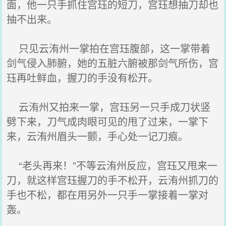
面，他一只手抓住宫珏的短刀，宫珏想抽刀却也
抽不出来。
只见云洧州一掌拍在宫珏腹部，这一掌带着
剑气侵入肺腑，她的五脏六腑被那剑气所伤，宫
珏再吐鲜血，握刀的手没有松开。
云洧州又拍来一掌，宫珏另一只手成刀状竖
劈下来，刀气成肉眼可见的甩了过来，一掌下
来，云洧州眉头一颤，手心处一记刀痕。
“老头再来！”不等云洧州反应，宫珏又甩来一
刀，就这样宫珏握刀的手不松开，云洧州抓刀的
手也不松，都在用另外一只手一掌接着一掌对
轰。