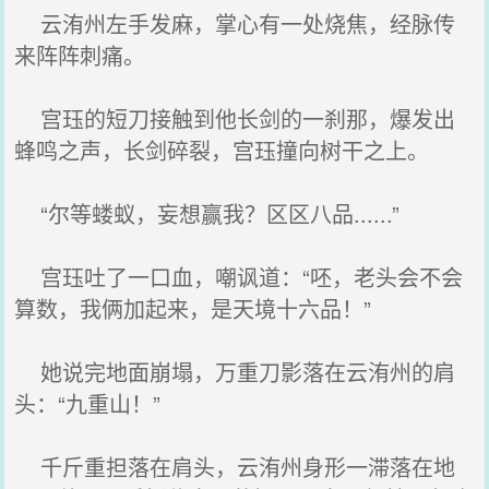
云洧州左手发麻，掌心有一处烧焦，经脉传
来阵阵刺痛。
宫珏的短刀接触到他长剑的一刹那，爆发出
蜂鸣之声，长剑碎裂，宫珏撞向树干之上。
“尔等蝼蚁，妄想赢我？区区八品......”
宫珏吐了一口血，嘲讽道：“呸，老头会不会
算数，我俩加起来，是天境十六品！”
她说完地面崩塌，万重刀影落在云洧州的肩
头：“九重山！”
千斤重担落在肩头，云洧州身形一滞落在地