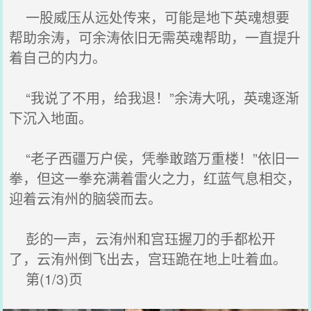
一股威压从远处传来，可能是地下英魂想要
帮助余涛，可余涛依旧无需英魂帮助，一直提升
着自己的内力。
“我说了不用，给我退！”余涛大吼，英魂逐渐
下沉入地面。
“老子西疆万户侯，凭拳敢踏万重楼！”依旧一
拳，但这一拳充满着雷火之力，红蓝气息相交，
迎着云洧州的脑袋而去。
彭的一声，云洧州和宫珏握刀的手都松开
了，云洧州倒飞出去，宫珏跪在地上吐着血。
第(1/3)页