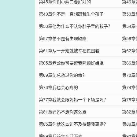
第45章你们小两口要好好的
第46
第49章你不是一直想跟我生个孩子
第50
第53章他为什么不认你肚子里的孩子？
第54
第57章怕不是有生理缺陷
第58
第61章从一开始就被幸福包围着
第62
第65章老公你可要帮我照顾好姐姐
第66
第69章沈总救过你的命？
第70
第73章我也会心疼的
第74
第77章我就会跟妈妈一个下场是吗？
第78
第81章妈妈不想你这么累
第82
第85章你就这么迫不及待跟我离婚？
第86
第89章我该怎么活下去
第90