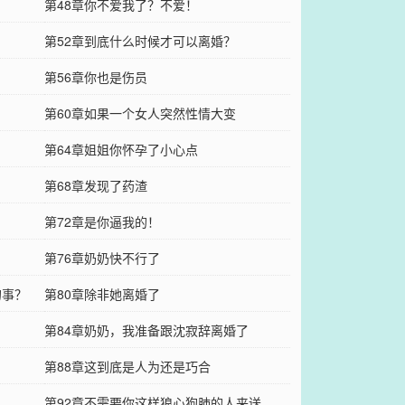
第48章你不爱我了？不爱！
第52章到底什么时候才可以离婚？
第56章你也是伤员
第60章如果一个女人突然性情大变
第64章姐姐你怀孕了小心点
第68章发现了药渣
第72章是你逼我的！
第76章奶奶快不行了
的事？
第80章除非她离婚了
第84章奶奶，我准备跟沈寂辞离婚了
第88章这到底是人为还是巧合
第92章不需要你这样狼心狗肺的人来送