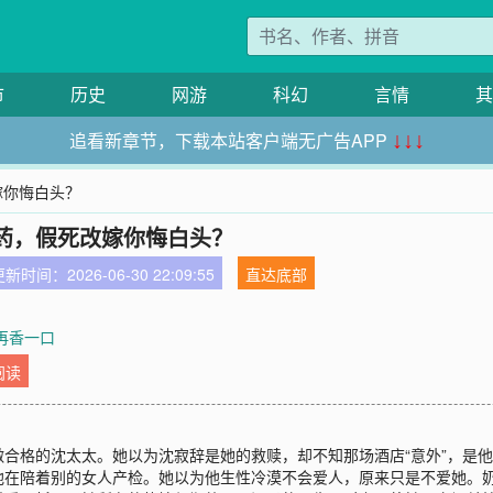
市
历史
网游
科幻
言情
其
追看新章节，下载本站客户端无广告APP
↓↓↓
嫁你悔白头？
药，假死改嫁你悔白头？
新时间：2026-06-30 22:09:55
直达底部
章再香一口
阅读
合格的沈太太。她以为沈寂辞是她的救赎，却不知那场酒店“意外”，是
他在陪着别的女人产检。她以为他生性冷漠不会爱人，原来只是不爱她。