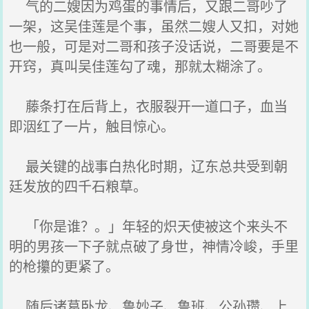
气的二嫂因为鸡蛋的事情后，又跟二哥吵了
一架，这吴佳莲是个事，虽然二嫂人又扣，对她
也一般，可是对二哥和孩子没话说，二哥要是不
开窍，真叫吴佳莲勾了魂，那就太糊涂了。
藤条打在后背上，衣服裂开一道口子，血当
即洇红了一片，触目惊心。
最关键的战事白热化时期，辽东总共受到朝
廷发放的四千石粮草。
「你是谁？。」年轻的炽天使被这个来头不
明的男孩一下子就点破了身世，神情冷峻，手里
的枪攥的更紧了。
随后诸葛卧龙、鲁妙子、鲁班、公孙瓒、上