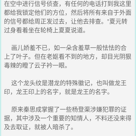
在空中进行信号侦查，有任何的电话打到我这里
都给我锁定他们的方位，然后将所有来自于外面
的信号都给周正发过去，让他去排查。”夏元转
过身看着坐在轮椅上夏夏说道。
画儿娇羞不已，如一朵含羞草一般怯怯的合
上了叶子。但在老妪看不到的地方，却目光阴狠
毒辣的瞪了云子衿一眼。
这个龙头纹是潜龙的特殊徽记，也叫做龙王
印，龙王印上的名字，就是龙王的名字。
原来秦思成掌握了一些杨登渠涉嫌犯罪的证
据，其中涉及一个重要的知情人，不料还没来得
及去取证，就被人暗杀了。