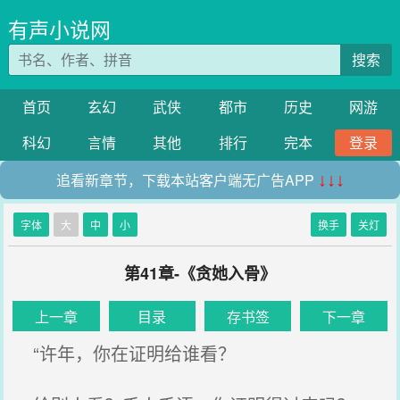
有声小说网
搜索
首页
玄幻
武侠
都市
历史
网游
科幻
言情
其他
排行
完本
登录
追看新章节，下载本站客户端无广告APP
↓↓↓
字体
大
中
小
换手
关灯
第41章-《贪她入骨》
上一章
目录
存书签
下一章
“许年，你在证明给谁看？