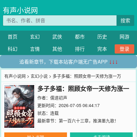
有声小说网
搜索
首页
玄幻
武侠
都市
历史
网游
科幻
言情
其他
排行
完本
登录
追看新章节，下载本站客户端无广告APP
↓↓↓
有声小说网
>
玄幻小说
> 多子多福：照顾女帝一天修为涨一万
多子多福：照顾女帝一天修为涨一
万
作者：
儒道初声
更新时间：2026-07-05 06:44:17
状态：连载
最新章节：
第一百六十三章，推演墨九歌！
加入书架
点击阅读