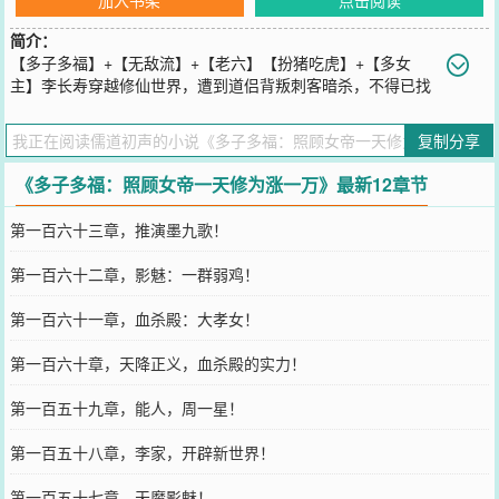
简介：
【多子多福】+【无敌流】+【老六】【扮猪吃虎】+【多女
主】李长寿穿越修仙世界，遭到道侣背叛刺客暗杀，不得已找
了个山洞当起了山顶洞人，直到自己将要百岁之时，鼻腔中闻到一股
幽香，一名仙女从天而降。“这是中淫毒了？”正当李长寿一脸懵的时
复制分享
候，耳边响起了机械音，眼前多出了三天逆选项，挥刀自宫让她痛失
良鸡、让妖兽给她解毒、这两个选项看的李长寿倒吸了口凉气，好在
《多子多福：照顾女帝一天修为涨一万》最新12章节
系统有点良心，主动献身为她解毒，开启多子多福系统，开枝散叶，
寻找道侣开启变强之路！
第一百六十三章，推演墨九歌！
您要是觉得《
多子多福：照顾女帝一天修为涨一万
》还不错的话请不
要忘记向您QQ群和微博微信里的朋友推荐哦！
第一百六十二章，影魅：一群弱鸡！
第一百六十一章，血杀殿：大孝女！
第一百六十章，天降正义，血杀殿的实力！
第一百五十九章，能人，周一星！
第一百五十八章，李家，开辟新世界！
第一百五十七章，天魔影魅！