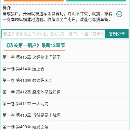
简介：
穿成猎户，开局就被边军杀良冒功。许山不甘束手就擒，靠着
一身本领纵横北地边疆。收编流民当屯户，改造弓弩搞军备，
一不小心把边疆打造成了独立王国。当许山再一次击退来犯的北莽大
军，朝廷的嘉奖也随之而来。“我想要的可不是嘉奖！”“传我命令，即
复制分享
日进关！”“这腐朽的王朝也是时候换换天地了！”
您要是觉得《
边关第一猎户
》还不错的话请不要忘记向您QQ群和微博
《边关第一猎户》最新12章节
微信里的朋友推荐哦！
第一卷 第415章 火绳枪出问题了
第一卷 第414章 压上去
第一卷 第413章 强渡临天河
第一卷 第412章 原来他早就知道
第一卷 第411章 一大助力
第一卷 第410章 当然是要上战场
第一卷 第409章 破局之法