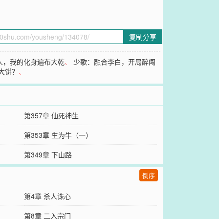
复制分享
人，我的化身遍布大乾
、
少歌：融合李白，开局醉闯
大饼？
、
第357章 仙死神生
第353章 生为牛（一）
第349章 下山路
倒序
第4章 杀人诛心
第8章 二入宗门