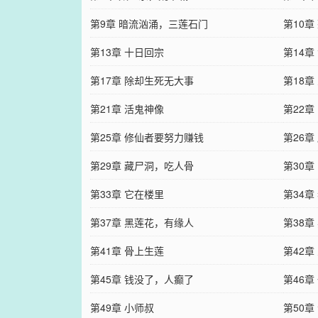
第9章 暗流汹涌，三莲石门
第10章
第13章 十日回宗
第14章
第17章 除却生死无大事
第18
第21章 活鬼神像
第22章
第25章 修仙者要努力赚钱
第26章
第29章 藏尸洞，吃人骨
第30章
第33章 它在楼里
第34章
第37章 黑莲花，有缘人
第38
第41章 骨上生莲
第42
第45章 钱没了，人癫了
第46
第49章 小师叔
第50章