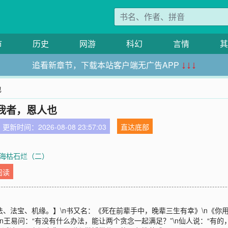
市
历史
网游
科幻
言情
其
追看新章节，下载本站客户端无广告APP
↓↓↓
也
我者，恩人也
更新时间：2026-08-08 23:57:03
直达底部
章 海枯石烂（二）
阅读
、法宝、机缘。】\n书又名：《死在前辈手中，晚辈三生有幸》\n《你用
n王易问：“有没有什么办法，能让两个贪念一起满足？”\n仙人说：“有的