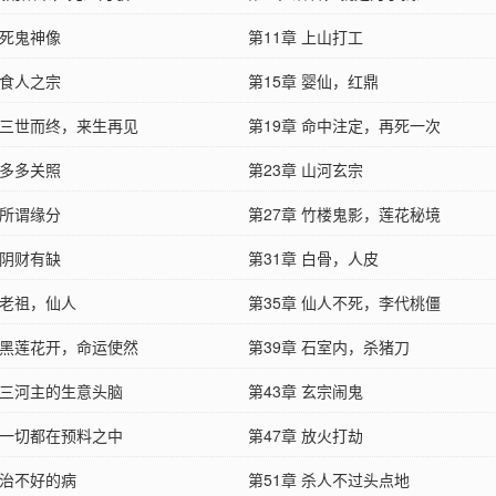
 死鬼神像
第11章 上山打工
 食人之宗
第15章 婴仙，红鼎
章 三世而终，来生再见
第19章 命中注定，再死一次
 多多关照
第23章 山河玄宗
 所谓缘分
第27章 竹楼鬼影，莲花秘境
 阴财有缺
第31章 白骨，人皮
 老祖，仙人
第35章 仙人不死，李代桃僵
章 黑莲花开，命运使然
第39章 石室内，杀猪刀
章 三河主的生意头脑
第43章 玄宗闹鬼
章 一切都在预料之中
第47章 放火打劫
 治不好的病
第51章 杀人不过头点地