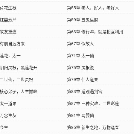
 荷花生根
第55章 老人，好人，老好人
 红鼎煮尸
第59章 五鬼运财
 故友重逢
第63章 修行嘛，就是相互利用
 有朋自远方来
第67章 似故人
 莲花，太一
第71章 太一仙
章 阴阳灵根，黑莲花开
第75章 灵根说
章 二世仙，二世灵根
第79章 仙人道果
章 核心弟子，人生巅峰
第83章 道观遇判官
 太一道果
第87章 三种灾难，二世彩莲
 万念生灰
第91章 两婴仙
 今生
第95章 新生之地，万物逢春