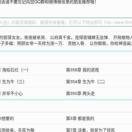
的话请不要忘记向您QQ群和微博微信里的朋友推荐哦！
的假冒女友，夜夜被亲哭
、
公府真千金，宠得首辅肆无忌惮
、
开局植物
多子多福：照顾女帝一天修为涨一万
、
贪她入骨
、
让你御兽，你给神宠画
章 海枯石烂（一）
第358章 我的道观
章 生为牛（三）
第354章 生为牛（二）
章 并非不小心
第350章 两头走
你想要的
第3章 都是我的
 风雨欲来，先死为敬
第7章 活着，就是为了找死