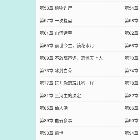
第53章 植物诈尸
第54章
第57章 一次复盘
第58章
第61章 山河远至
第62章
第65章 前世今生，镜花水月
第66章
第69章 不敢高声语，恐惊天上人
第70章
第73章 冰封白骨
第74
第77章 玩儿你跟玩儿狗一样
第78
第81章 三河主的决定
第82
第85章 仙人活
第86章
第89章 血弱多事
第90章
第93章 前世
第94章