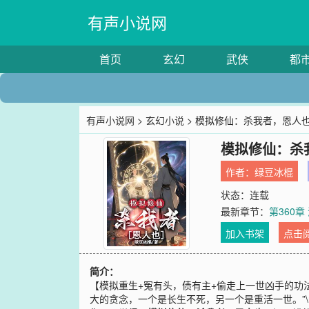
有声小说网
首页
玄幻
武侠
都
有声小说网
>
玄幻小说
> 模拟修仙：杀我者，恩人
模拟修仙：杀
作者：
绿豆冰棍
状态：连载
最新章节：
第360
加入书架
点击
简介：
【模拟重生+冤有头，债有主+偷走上一世凶手的功法
大的贪念，一个是长生不死，另一个是重活一世。”\