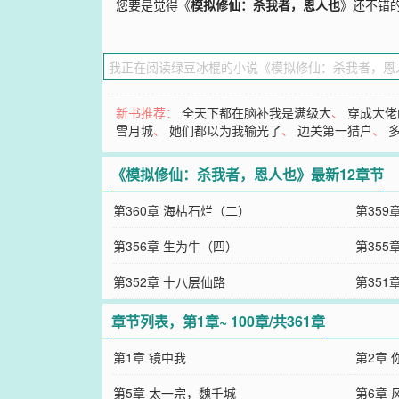
您要是觉得《
模拟修仙：杀我者，恩人也
》还不错
新书推荐：
全天下都在脑补我是满级大
、
穿成大佬
雪月城
、
她们都以为我输光了
、
边关第一猎户
、
《模拟修仙：杀我者，恩人也》最新12章节
第360章 海枯石烂（二）
第359
第356章 生为牛（四）
第355
第352章 十八层仙路
第351
章节列表，第1章~ 100章/共361章
第1章 镜中我
第2章 
第5章 太一宗，魏千城
第6章