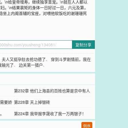
\n给皇帝增寿，继续独享圣宠。\n就在人人都以
妇。\n结果裴矩的身体一日好过一日，六元及第，
稳稳坐上内阁首辅的宝座，对喂他软饭吃的谢珊珊死
复制分享
，夫人又挺孕肚去抢功德了
、
穿到斗罗剧情前，我在
我输光了
、
边关第一猎户
、
第232章 他们上海县的百姓也算是京中有人
更需要娇
了
第228章 天上掉银砖
声。
第224章 我举报李晟收了我一万两银子！
倒序