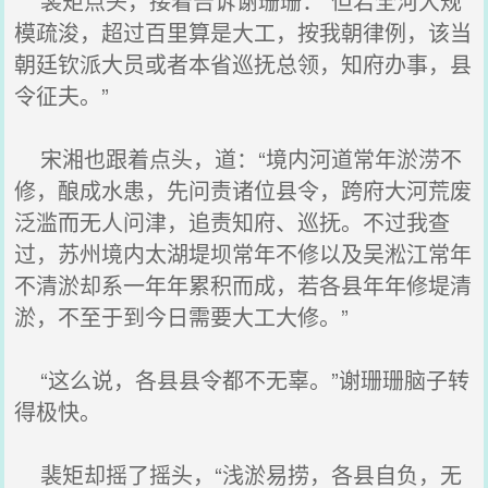
裴矩点头，接着告诉谢珊珊：“但若全河大规
模疏浚，超过百里算是大工，按我朝律例，该当
朝廷钦派大员或者本省巡抚总领，知府办事，县
令征夫。”
宋湘也跟着点头，道：“境内河道常年淤涝不
修，酿成水患，先问责诸位县令，跨府大河荒废
泛滥而无人问津，追责知府、巡抚。不过我查
过，苏州境内太湖堤坝常年不修以及吴淞江常年
不清淤却系一年年累积而成，若各县年年修堤清
淤，不至于到今日需要大工大修。”
“这么说，各县县令都不无辜。”谢珊珊脑子转
得极快。
裴矩却摇了摇头，“浅淤易捞，各县自负，无