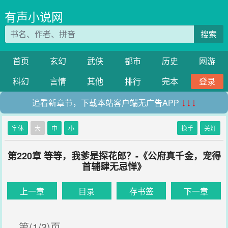
有声小说网
搜索
首页
玄幻
武侠
都市
历史
网游
科幻
言情
其他
排行
完本
登录
追看新章节，下载本站客户端无广告APP
↓↓↓
字体
大
中
小
换手
关灯
第220章 等等，我爹是探花郎？-《公府真千金，宠得
首辅肆无忌惮》
上一章
目录
存书签
下一章
第(1/3)页