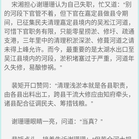
宋湘担心谢珊珊认为自己失职，忙又道：“别
的河段下官管不着，但下官在嘉定县做县令期
间，已征集民夫清理嘉定县境内的吴淞江河道，
可惜下官职务有限，只能零星捞淤、修圩、疏通
支港，三年里中的清理积淤深淤、修葺河道之请
未得上峰允许。而今，最重要的是太湖水出口至
吴江县境内的河段，淤积堵塞过于严重，河道年
久失修，易酿惨祸。”
裴矩开口赞同：“清理浅淤本就是各县职责，
由各县出料出工，跨县干流大修应由知府牵头，
诸县配合征调民夫、筹措钱粮。”
谢珊珊眼睛一亮，问道：“当真？”