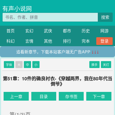
有声小说网
搜索
首页
玄幻
武侠
都市
历史
网游
科幻
言情
其他
排行
完本
登录
追看新章节，下载本站客户端无广告APP
↓↓↓
字体
大
中
小
换手
关灯
第51章：10件的确良衬衣-《穿越两界，我在80年代当
倒爷》
上一章
目录
存书签
下一章
第(1/3)页