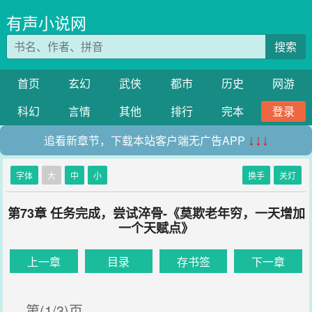
有声小说网
搜索
首页
玄幻
武侠
都市
历史
网游
科幻
言情
其他
排行
完本
登录
追看新章节，下载本站客户端无广告APP
↓↓↓
字体
大
中
小
换手
关灯
第73章 任务完成，尝试淬骨-《莫欺老年穷，一天增加
一个天赋点》
上一章
目录
存书签
下一章
第(1/3)页