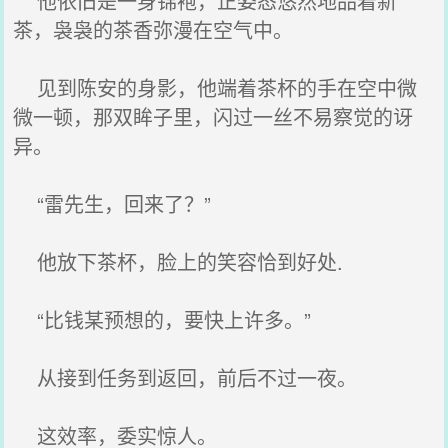
他依旧是一身锦袍，正姿态悠然地品着新
茶，袅袅的茶香弥漫在空气中。
见到陈安的身影，他端着茶杯的手在空中微
微一顿，那双眸子里，闪过一丝不易察觉的讶
异。
“雷先生，回来了？”
他放下茶杯，脸上的笑容恰到好处.
“比钱某预想的，要快上许多。”
从接到任务到返回，前后不过一夜。
这效率，委实惊人。