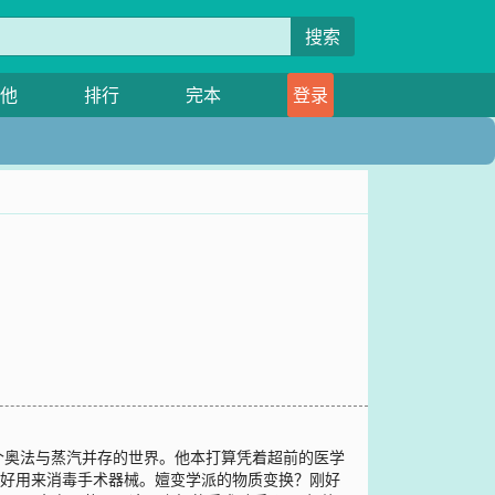
搜索
他
排行
完本
登录
个奥法与蒸汽并存的世界。他本打算凭着超前的医学
刚好用来消毒手术器械。嬗变学派的物质变换？刚好