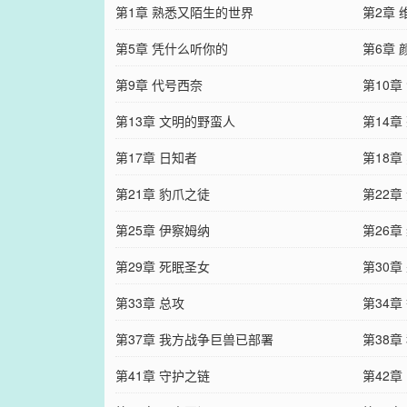
第1章 熟悉又陌生的世界
第2章 
第5章 凭什么听你的
第6章 
第9章 代号西奈
第10章
第13章 文明的野蛮人
第14章
第17章 日知者
第18
第21章 豹爪之徒
第22章
第25章 伊察姆纳
第26章
第29章 死眠圣女
第30章
第33章 总攻
第34
第37章 我方战争巨兽已部署
第38章
第41章 守护之链
第42章