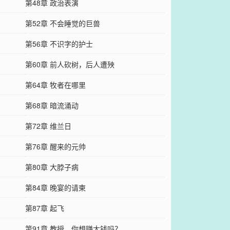
第48章 政治表演
第52章 不会睡觉的巨兽
第56章 不识字的护士
第60章 前人砍树，后人遭殃
第64章 牧者在哪里
第68章 暗流涌动
第72章 维兰日
第76章 醒来的元帅
第80章 大脖子病
第84章 晚宴的请柬
第87章 起飞
第91章 教授，你想赚大钱吗？