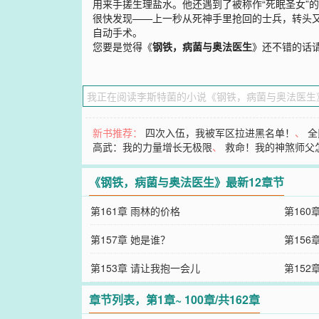
用来手搓生理盐水。他还遇到了被称作“死眠圣女”
很快发现——上一秒从死神手里抢回的士兵，转头
自动手术。
您要是觉得《
钢铁，病菌与奥法医生
》还不错的话
新书推荐：
四次入伍，我被军区拉进黑名单！
、
全
高武：我的力量增长无极限
、
救命！我的神煞师父
《钢铁，病菌与奥法医生》最新12章节
第161章 雨林的价格
第160
第157章 她是谁？
第156
第153章 请让我抱一会儿
第152
章节列表，第1章~ 100章/共162章