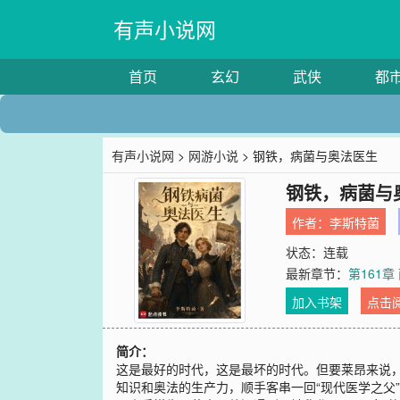
有声小说网
首页
玄幻
武侠
都
有声小说网
>
网游小说
> 钢铁，病菌与奥法医生
钢铁，病菌与
作者：
李斯特菌
状态：连载
最新章节：
第161章
加入书架
点击
简介：
这是最好的时代，这是最坏的时代。但要莱昂来说
知识和奥法的生产力，顺手客串一回“现代医学之父