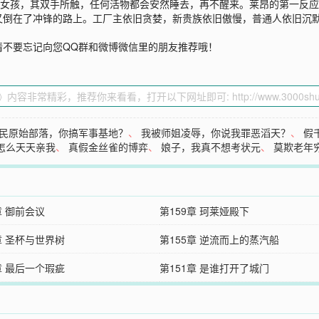
的女孩，其双手所触，任何活物都会安然睡去，再不醒来。莱昂的第一反应
又倒在了冲锋的路上。工厂主依旧贪婪，新贵族依旧傲慢，普通人依旧沉
请不要忘记向您QQ群和微博微信里的朋友推荐哦！
民原始部落，你搞军事基地？
、
我被师姐凌辱，你说我罪恶滔天？
、
假
怎么天天亲我
、
真假金丝雀的博弈
、
娘子，我真不想考状元
、
莫欺老年
章 御前会议
第159章 珂莱娅殿下
章 圣杯与世界树
第155章 逆流而上的蒸汽船
章 最后一个瑕疵
第151章 是谁打开了城门