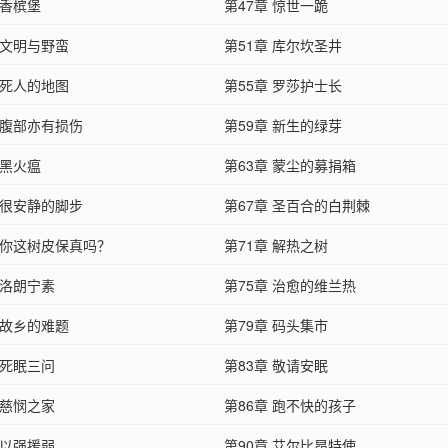
 香槟堡
第47章 惊世一跪
 文明与野蛮
第51章 库尔坎圣井
 死人的地图
第55章 罗莎护士长
 腹部亦有损伤
第59章 新生的绿芽
 黑火瘟
第63章 蒙尘的募捐箱
 很安静的脚步
第67章 圣百合的白荆棘
章 你这树皮保真吗？
第71章 解热之树
 洛朗宁素
第75章 治愈的维兰热
 故乡的难题
第79章 码头集市
 死眠三问
第83章 敬请安眠
 慈悯之家
第86章 跑不快的孩子
 以强援弱
第90章 艾尔比昂特使