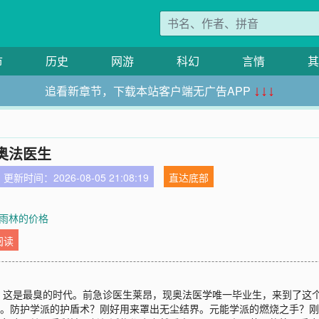
市
历史
网游
科幻
言情
其
追看新章节，下载本站客户端无广告APP
↓↓↓
奥法医生
更新时间：2026-08-05 21:08:19
直达底部
 雨林的价格
阅读
，这是最臭的时代。前急诊医生莱昂，现奥法医学唯一毕业生，来到了这
”。防护学派的护盾术？刚好用来罩出无尘结界。元能学派的燃烧之手？