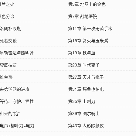
维兰之火
第3章 地图上的金色
颜色分诊
第7章 战地医院
 洛朗补液瓶
第11章 第一次无菌手术
 死者交谈
第15章 篝火与玉米粥
章 星轨雷达与照明弹
第19章 铁与血
 釜底抽薪
第23章 时代变了
 维兰热
第27章 天才与疯子
 来势汹汹的进攻
第31章 鳄鱼也怕电
章 等待、守护、牺牲
第35章 上刺刀
 租来的“炮”
第39章 图尔骑士
 电爪+柳叶刀=电刀
第43章 人形除颤仪