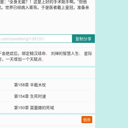
是：“全身无菌？！这是上好的手术助手啊。”但他
默。世界已经病入膏肓。于是医者戴上皇冠，准备亲
复制分享
千金绝症后，绑定糙汉续命
、
刘禅的智慧人生
、
星际
穷，一天增加一个天赋点
、
第158章 半截木杖
第154章 生死时速
第150章 莫蕾娜的死域
倒序