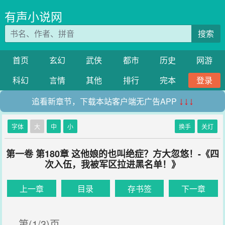
有声小说网
搜索
首页
玄幻
武侠
都市
历史
网游
科幻
言情
其他
排行
完本
登录
追看新章节，下载本站客户端无广告APP
↓↓↓
字体
大
中
小
换手
关灯
第一卷 第180章 这他娘的也叫绝症？方大忽悠！-《四
次入伍，我被军区拉进黑名单！》
上一章
目录
存书签
下一章
第(1/3)页