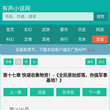
有声小说网
搜索
首页
玄幻
武侠
都市
历史
网游
科幻
言情
其他
排行
完本
登录
追看新章节，下载本站客户端无广告APP
↓↓↓
字体
大
中
小
换手
关灯
第十七章 快速收集物资！-《全民原始部落，你搞军事
基地？》
上一章
目录
存书签
下一章
第(1/3)页