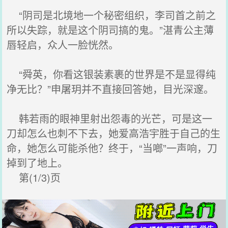
“阴司是北境地一个秘密组织，李司首之前之
所以失踪，就是这个阴司搞的鬼。”湛青公主薄
唇轻启，众人一脸恍然。
“舜英，你看这银装素裹的世界是不是显得纯
净无比？”申屠玥并不直接回答她，目光深邃。
韩若雨的眼神里射出怨毒的光芒，可是这一
刀却怎么也刺不下去，她爱高浩宇胜于自己的生
命，她怎么可能杀他？终于，“当啷”一声响，刀
掉到了地上。
第(1/3)页